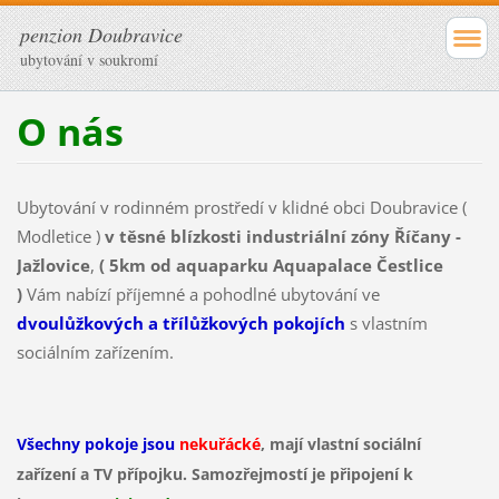
penzion Doubravice
ubytování v soukromí
O nás
Ubytování v rodinném prostředí v klidné obci Doubravice (
Modletice )
v těsné blízkosti industriální zóny Říčany -
Jažlovice
,
( 5km od aquaparku Aquapalace Čestlice
)
Vám nabízí příjemné a pohodlné ubytování ve
dvoulůžkových a třílůžkových pokojích
s vlastním
sociálním zařízením.
Všechny pokoje jsou
nekuřácké
, mají vlastní sociální
zařízení a TV přípojku. Samozřejmostí je připojení k