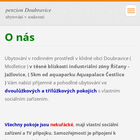
penzion Doubravice
ubytování v soukromí
O nás
Ubytování v rodinném prostředí v klidné obci Doubravice (
Modletice )
v těsné blízkosti industriální zóny Říčany -
Jažlovice
,
( 5km od aquaparku Aquapalace Čestlice
)
Vám nabízí příjemné a pohodlné ubytování ve
dvoulůžkových a třílůžkových pokojích
s vlastním
sociálním zařízením.
Všechny pokoje jsou
nekuřácké
, mají vlastní sociální
zařízení a TV přípojku. Samozřejmostí je připojení k